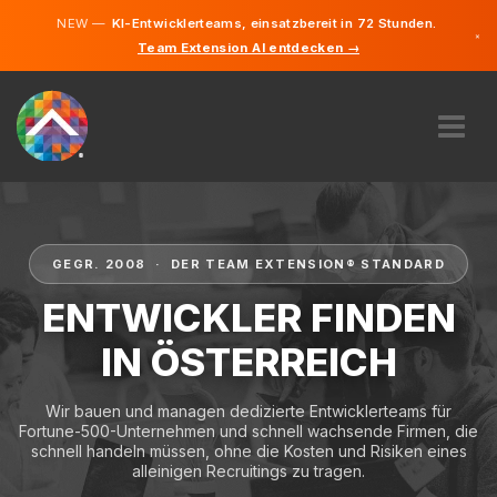
NEW —
KI-Entwicklerteams, einsatzbereit in 72 Stunden.
×
Team Extension AI entdecken →
Deutsch
Englisch
ÜBER UNS
EXPERTISE
WIE FUNKTIONIERT ES?
GEGR. 2008 · DER TEAM EXTENSION® STANDARD
KARRIERE
ENTWICKLER FINDEN
FINDEN
IN ÖSTERREICH
ÖSTERREICH
Wir bauen und managen dedizierte Entwicklerteams für
DE
Fortune-500-Unternehmen und schnell wachsende Firmen, die
schnell handeln müssen, ohne die Kosten und Risiken eines
STARTEN SIE JETZT
alleinigen Recruitings zu tragen.