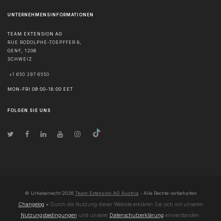
UNTERNEHMENSINFORMATIONEN
TEAM EXTENSION AG
RUE RODOLPHE-TOEPFFER 8,
GENF
,
1206
SCHWEIZ
+1 650 297 6550
MON-FRI 09:00-18:00 EET
FOLGEN SIE UNS
© Urheberrecht
2026
Team Extension AG Austria
- Alle Rechte vorbehalten
Changelog
● Durch die Nutzung dieser Website erklären Sie sich mit unseren
Nutzungsbedingungen
und unserer
Datenschutzerklärung
einverstanden.