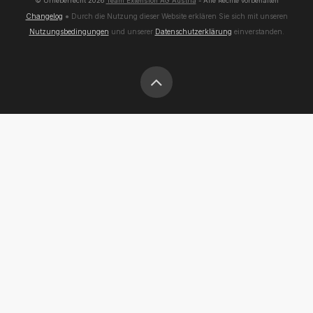
© Urheberrecht
2026
Team Extension AG Austria
- Alle Rechte vorbehalten
Changelog
● Durch die Nutzung dieser Website erklären Sie sich mit unseren
Nutzungsbedingungen
und unserer
Datenschutzerklärung
einverstanden.