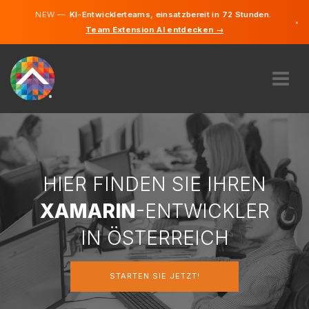
NEW —
KI-Entwicklerteams, einsatzbereit in 72 Stunden.
×
Team Extension AI entdecken →
Deutsch
Englisch
ÜBER UNS
EXPERTISE
WIE FUNKTIONIERT ES?
KARRIERE
HIER FINDEN SIE IHREN
FINDEN
XAMARIN
-ENTWICKLER
ÖSTERREICH
IN ÖSTERREICH
DE
STARTEN SIE JETZT!
STARTEN SIE JETZT