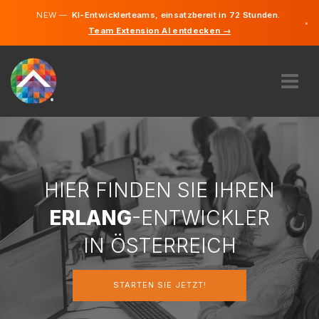
NEW —
KI-Entwicklerteams, einsatzbereit in 72 Stunden.
×
Team Extension AI entdecken →
Deutsch
Englisch
ÜBER UNS
EXPERTISE
WIE FUNKTIONIERT ES?
KARRIERE
HIER FINDEN SIE IHREN
FINDEN
ERLANG
-ENTWICKLER
ÖSTERREICH
IN ÖSTERREICH
DE
STARTEN SIE JETZT!
STARTEN SIE JETZT