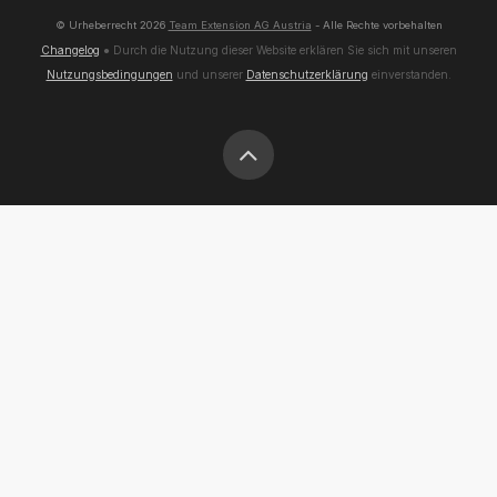
© Urheberrecht
2026
Team Extension AG Austria
- Alle Rechte vorbehalten
Changelog
● Durch die Nutzung dieser Website erklären Sie sich mit unseren
Nutzungsbedingungen
und unserer
Datenschutzerklärung
einverstanden.