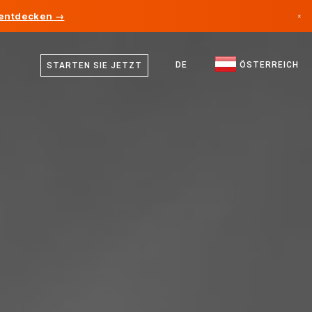
 entdecken →
×
Deutsch
Kanada
Englisch
DE
ÖSTERREICH
STARTEN SIE JETZT
Deutschland
Liechtenstein
Norwegen
Japan
Bulgarien
Kroatien
Litauen
Montenegro