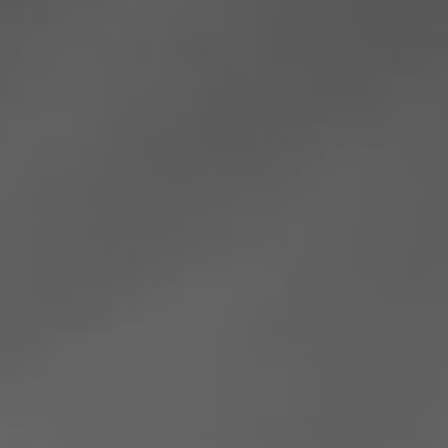
Rumänien
Slowakei