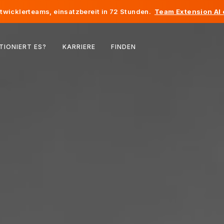
twicklerteams, einsatzbereit in 72 Stunden.
Team Extension AI
Belgien
TIONIERT ES?
KARRIERE
FINDEN
Frankreich
Irland
Niederlande
Schweiz
Vereinigte Staaten
Bosnien und Herzegowina
Estland
Lettland
Republik Moldau