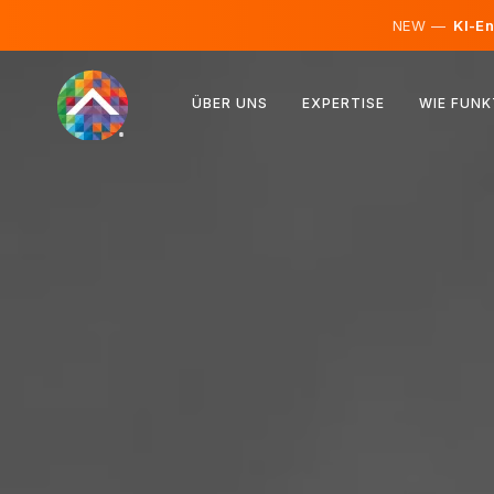
NEW —
KI-En
Österreich
ÜBER UNS
EXPERTISE
WIE FUNK
Finnland
Island
Luxemburg
Schweden
Vereinigtes Königreich
Albanien
Tschechien
Ungarn
Nordmazedonien