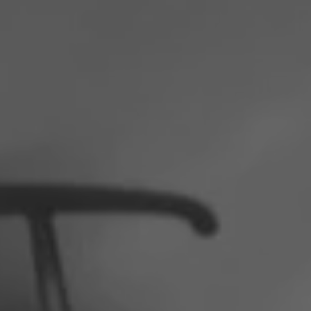
Polen
Slowenien
Vietnam