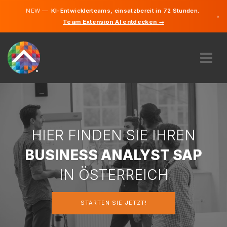
NEW —
KI-Entwicklerteams, einsatzbereit in 72 Stunden.
×
Team Extension AI entdecken →
Deutsch
Englisch
ÜBER UNS
EXPERTISE
WIE FUNKTIONIERT ES?
KARRIERE
HIER FINDEN SIE IHREN
FINDEN
BUSINESS ANALYST SAP
ÖSTERREICH
IN ÖSTERREICH
DE
STARTEN SIE JETZT!
STARTEN SIE JETZT