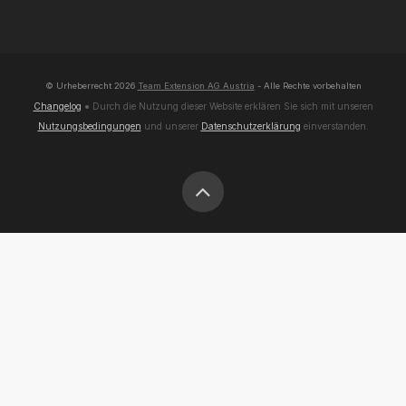
© Urheberrecht
2026
Team Extension AG Austria
- Alle Rechte vorbehalten
Changelog
● Durch die Nutzung dieser Website erklären Sie sich mit unseren
Nutzungsbedingungen
und unserer
Datenschutzerklärung
einverstanden.