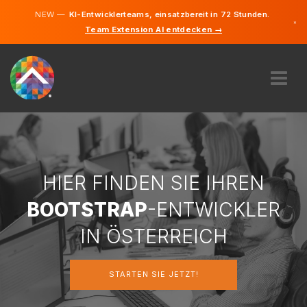
NEW —
KI-Entwicklerteams, einsatzbereit in 72 Stunden.
×
Team Extension AI entdecken →
Deutsch
Englisch
ÜBER UNS
EXPERTISE
WIE FUNKTIONIERT ES?
KARRIERE
HIER FINDEN SIE IHREN
FINDEN
BOOTSTRAP
-ENTWICKLER
ÖSTERREICH
IN ÖSTERREICH
DE
STARTEN SIE JETZT!
STARTEN SIE JETZT