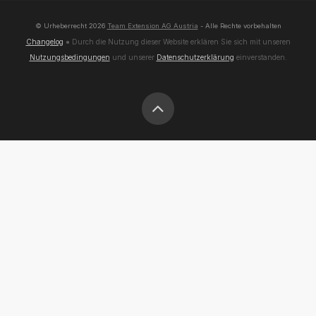
© Urheberrecht
2026
Team Extension AG Austria
- Alle Rechte vorbehalten
Changelog
● Durch die Nutzung dieser Website erklären Sie sich mit unseren
Nutzungsbedingungen
und unserer
Datenschutzerklärung
einverstanden.