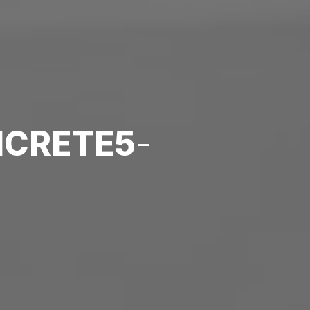
CRETE5
-