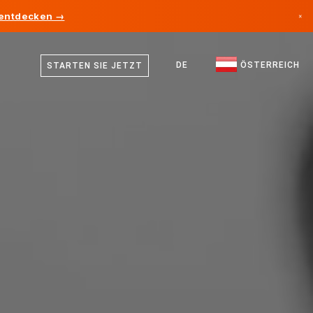
 entdecken →
×
Deutsch
Kanada
Englisch
DE
ÖSTERREICH
STARTEN SIE JETZT
Deutschland
Liechtenstein
Norwegen
Japan
Bulgarien
Kroatien
Litauen
Montenegro