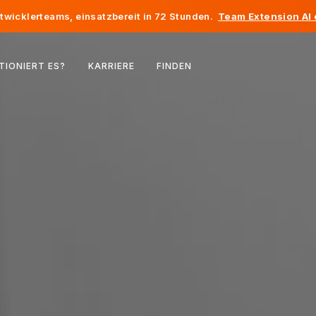
twicklerteams, einsatzbereit in 72 Stunden.
Team Extension AI
Belgien
TIONIERT ES?
KARRIERE
FINDEN
Frankreich
Irland
Niederlande
Schweiz
Vereinigte Staaten
Bosnien und Herzegowina
Estland
Lettland
Republik Moldau