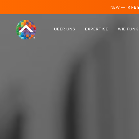
NEW —
KI-En
Österreich
ÜBER UNS
EXPERTISE
WIE FUNK
Finnland
Island
Luxemburg
Schweden
Vereinigtes Königreich
Albanien
Tschechien
Ungarn
Nordmazedonien