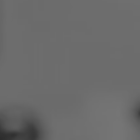
Polen
Slowenien
Vietnam