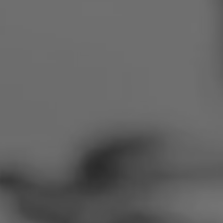
Rumänien
Slowakei