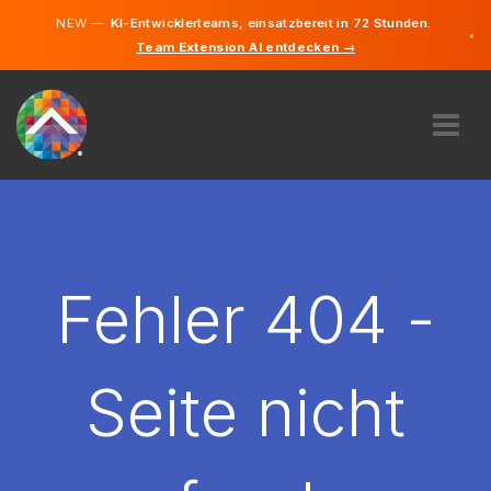
NEW —
KI-Entwicklerteams, einsatzbereit in 72 Stunden.
×
Team Extension AI entdecken →
Deutsch
Englisch
ÜBER UNS
EXPERTISE
WIE FUNKTIONIERT ES?
KARRIERE
Fehler 404 -
FINDEN
ÖSTERREICH
Seite nicht
DE
STARTEN SIE JETZT