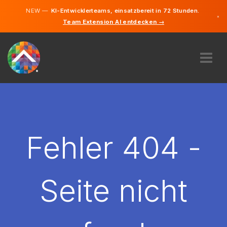
NEW —
KI-Entwicklerteams, einsatzbereit in 72 Stunden.
×
Team Extension AI entdecken →
Deutsch
Englisch
ÜBER UNS
EXPERTISE
WIE FUNKTIONIERT ES?
KARRIERE
Fehler 404 -
FINDEN
ÖSTERREICH
Seite nicht
DE
STARTEN SIE JETZT