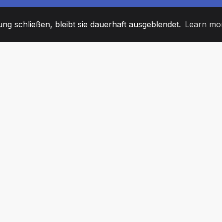
g schließen, bleibt sie dauerhaft ausgeblendet.
Learn mo
60
+36
7
TARBEITER
COUNTRIES
BÜRO