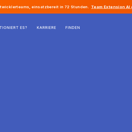
twicklerteams, einsatzbereit in 72 Stunden.
Team Extension AI
Belgien
TIONIERT ES?
KARRIERE
FINDEN
Frankreich
Irland
Niederlande
Schweiz
Vereinigte Staaten
Bosnien und Herzegowina
Estland
Lettland
Republik Moldau