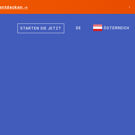
 entdecken →
×
Deutsch
Kanada
Englisch
DE
ÖSTERREICH
STARTEN SIE JETZT
Deutschland
Liechtenstein
Norwegen
Japan
Bulgarien
Kroatien
Litauen
Montenegro