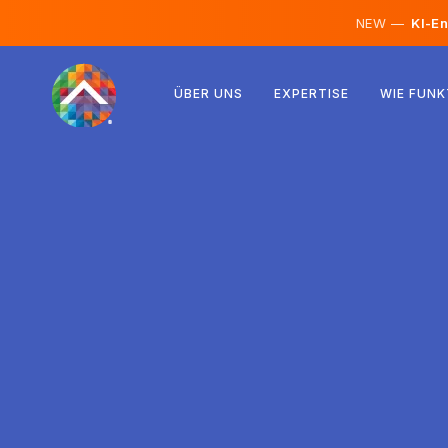
NEW —
KI-En
Österreich
ÜBER UNS
EXPERTISE
WIE FUNK
Finnland
Island
Luxemburg
Schweden
Vereinigtes Königreich
Albanien
Tschechien
Ungarn
Nordmazedonien