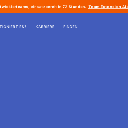
twicklerteams, einsatzbereit in 72 Stunden.
Team Extension AI
Belgien
TIONIERT ES?
KARRIERE
FINDEN
Frankreich
Irland
Niederlande
Schweiz
Vereinigte Staaten
Bosnien und Herzegowina
Estland
Lettland
Republik Moldau