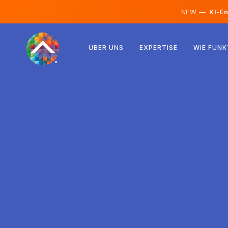
NEW —
KI-En
Österreich
ÜBER UNS
EXPERTISE
WIE FUNK
Finnland
Island
Luxemburg
Schweden
Vereinigtes Königreich
Albanien
Tschechien
Ungarn
Nordmazedonien