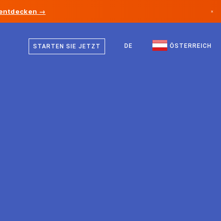
 entdecken →
×
Deutsch
Kanada
Englisch
DE
ÖSTERREICH
STARTEN SIE JETZT
Deutschland
Liechtenstein
Norwegen
Japan
Bulgarien
Kroatien
Litauen
Montenegro