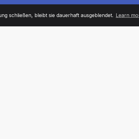
g schließen, bleibt sie dauerhaft ausgeblendet.
Learn mo
60
+36
7
TARBEITER
COUNTRIES
BÜRO