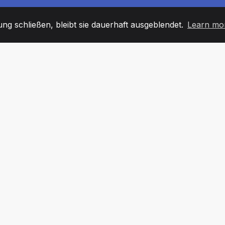
g schließen, bleibt sie dauerhaft ausgeblendet.
Learn mo
60
+36
7
TARBEITER
COUNTRIES
BÜRO