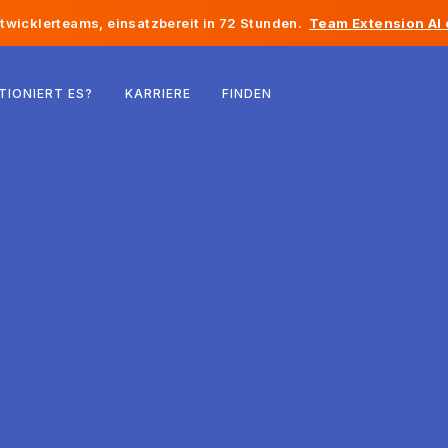
twicklerteams, einsatzbereit in 72 Stunden.
Team Extension AI
Belgien
TIONIERT ES?
KARRIERE
FINDEN
Frankreich
Irland
Niederlande
Schweiz
Vereinigte Staaten
Bosnien und Herzegowina
Estland
Lettland
Republik Moldau