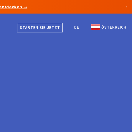
 entdecken →
×
Deutsch
Kanada
Englisch
DE
ÖSTERREICH
STARTEN SIE JETZT
Deutschland
Liechtenstein
Norwegen
Japan
Bulgarien
Kroatien
Litauen
Montenegro