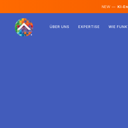
NEW —
KI-En
Österreich
ÜBER UNS
EXPERTISE
WIE FUNK
Finnland
Island
Luxemburg
Schweden
Vereinigtes Königreich
Albanien
Tschechien
Ungarn
Nordmazedonien