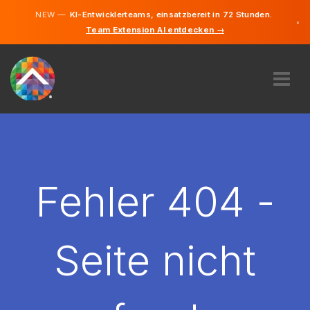
NEW —
KI-Entwicklerteams, einsatzbereit in 72 Stunden.
×
Team Extension AI entdecken →
Deutsch
Englisch
ÜBER UNS
EXPERTISE
WIE FUNKTIONIERT ES?
KARRIERE
Fehler 404 -
FINDEN
ÖSTERREICH
Seite nicht
DE
STARTEN SIE JETZT