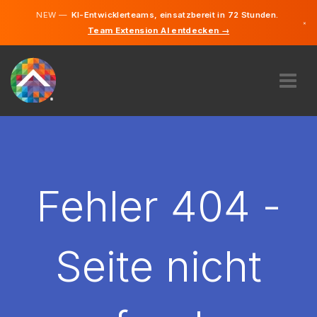
NEW —
KI-Entwicklerteams, einsatzbereit in 72 Stunden.
×
Team Extension AI entdecken →
Deutsch
Englisch
ÜBER UNS
EXPERTISE
WIE FUNKTIONIERT ES?
KARRIERE
Fehler 404 -
FINDEN
ÖSTERREICH
Seite nicht
DE
STARTEN SIE JETZT