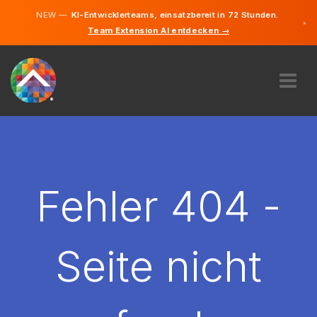
NEW —
KI-Entwicklerteams, einsatzbereit in 72 Stunden.
×
Team Extension AI entdecken →
Deutsch
Englisch
ÜBER UNS
EXPERTISE
WIE FUNKTIONIERT ES?
KARRIERE
Fehler 404 -
FINDEN
ÖSTERREICH
Seite nicht
DE
STARTEN SIE JETZT