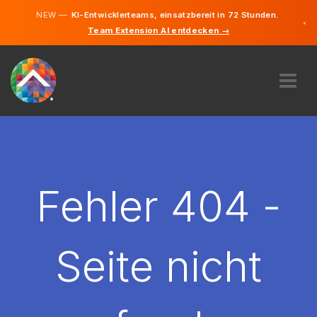
NEW —
KI-Entwicklerteams, einsatzbereit in 72 Stunden.
×
Team Extension AI entdecken →
Deutsch
Englisch
ÜBER UNS
EXPERTISE
WIE FUNKTIONIERT ES?
KARRIERE
Fehler 404 -
FINDEN
ÖSTERREICH
Seite nicht
DE
STARTEN SIE JETZT