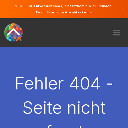
NEW —
KI-Entwicklerteams, einsatzbereit in 72 Stunden.
×
Team Extension AI entdecken →
Deutsch
Englisch
ÜBER UNS
EXPERTISE
WIE FUNKTIONIERT ES?
KARRIERE
Fehler 404 -
FINDEN
ÖSTERREICH
Seite nicht
DE
STARTEN SIE JETZT