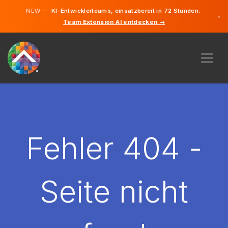
NEW —
KI-Entwicklerteams, einsatzbereit in 72 Stunden.
×
Team Extension AI entdecken →
Deutsch
Englisch
ÜBER UNS
EXPERTISE
WIE FUNKTIONIERT ES?
KARRIERE
Fehler 404 -
FINDEN
ÖSTERREICH
Seite nicht
DE
STARTEN SIE JETZT