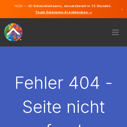
NEW —
KI-Entwicklerteams, einsatzbereit in 72 Stunden.
×
Team Extension AI entdecken →
Deutsch
Englisch
ÜBER UNS
EXPERTISE
WIE FUNKTIONIERT ES?
KARRIERE
Fehler 404 -
FINDEN
ÖSTERREICH
Seite nicht
DE
STARTEN SIE JETZT