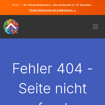
NEW —
KI-Entwicklerteams, einsatzbereit in 72 Stunden.
×
Team Extension AI entdecken →
Deutsch
Englisch
ÜBER UNS
EXPERTISE
WIE FUNKTIONIERT ES?
KARRIERE
Fehler 404 -
FINDEN
ÖSTERREICH
Seite nicht
DE
STARTEN SIE JETZT