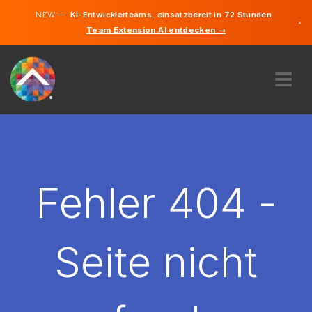
NEW —
KI-Entwicklerteams, einsatzbereit in 72 Stunden.
×
Team Extension AI entdecken →
Deutsch
Englisch
ÜBER UNS
EXPERTISE
WIE FUNKTIONIERT ES?
KARRIERE
Fehler 404 -
FINDEN
ÖSTERREICH
Seite nicht
DE
STARTEN SIE JETZT