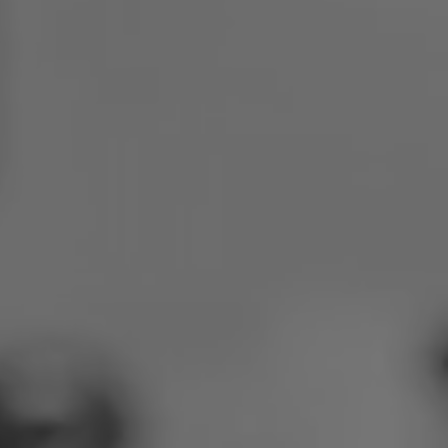
Polen
Slowenien
Vietnam