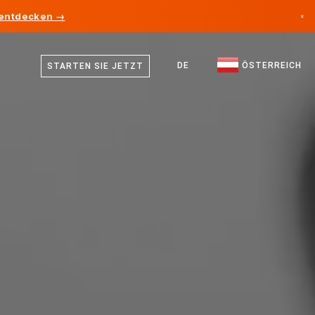
 entdecken →
×
Deutsch
Kanada
Englisch
DE
ÖSTERREICH
STARTEN SIE JETZT
Deutschland
Liechtenstein
Norwegen
Japan
Bulgarien
Kroatien
Litauen
Montenegro