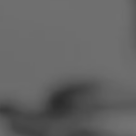
Rumänien
Slowakei