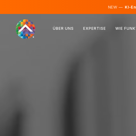
NEW —
KI-En
Österreich
ÜBER UNS
EXPERTISE
WIE FUNK
Finnland
Island
Luxemburg
Schweden
Vereinigtes Königreich
Albanien
Tschechien
Ungarn
Nordmazedonien