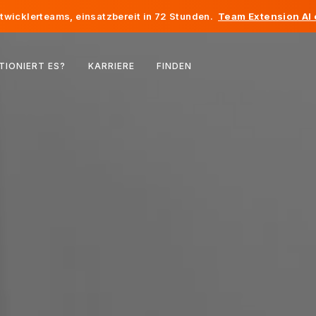
twicklerteams, einsatzbereit in 72 Stunden.
Team Extension AI
Belgien
TIONIERT ES?
KARRIERE
FINDEN
Frankreich
Irland
Niederlande
Schweiz
Vereinigte Staaten
Bosnien und Herzegowina
Estland
Lettland
Republik Moldau