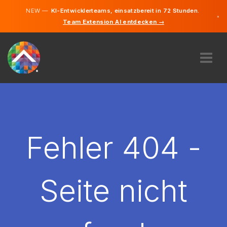
NEW —
KI-Entwicklerteams, einsatzbereit in 72 Stunden.
×
Team Extension AI entdecken →
Deutsch
Englisch
ÜBER UNS
EXPERTISE
WIE FUNKTIONIERT ES?
KARRIERE
Fehler 404 -
FINDEN
ÖSTERREICH
Seite nicht
DE
STARTEN SIE JETZT