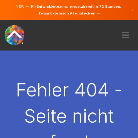
NEW —
KI-Entwicklerteams, einsatzbereit in 72 Stunden.
×
Team Extension AI entdecken →
Deutsch
Englisch
ÜBER UNS
EXPERTISE
WIE FUNKTIONIERT ES?
KARRIERE
Fehler 404 -
FINDEN
ÖSTERREICH
Seite nicht
DE
STARTEN SIE JETZT