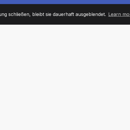
g schließen, bleibt sie dauerhaft ausgeblendet.
Learn mo
60
+36
7
TARBEITER
COUNTRIES
BÜRO