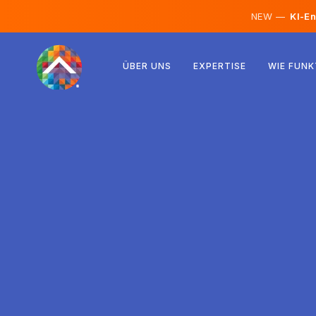
NEW —
KI-En
Österreich
ÜBER UNS
EXPERTISE
WIE FUNK
Finnland
Island
Luxemburg
Schweden
Vereinigtes Königreich
Albanien
Tschechien
Ungarn
Nordmazedonien