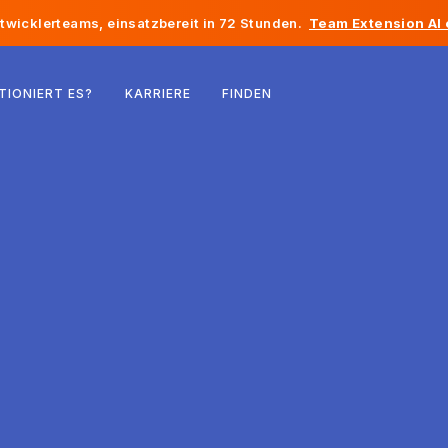
twicklerteams, einsatzbereit in 72 Stunden.
Team Extension AI
Belgien
TIONIERT ES?
KARRIERE
FINDEN
Frankreich
Irland
Niederlande
Schweiz
Vereinigte Staaten
Bosnien und Herzegowina
Estland
Lettland
Republik Moldau