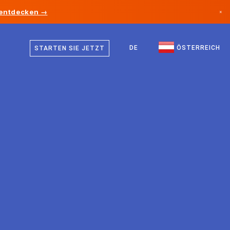
 entdecken →
×
Deutsch
Kanada
Englisch
DE
ÖSTERREICH
STARTEN SIE JETZT
Deutschland
Liechtenstein
Norwegen
Japan
Bulgarien
Kroatien
Litauen
Montenegro