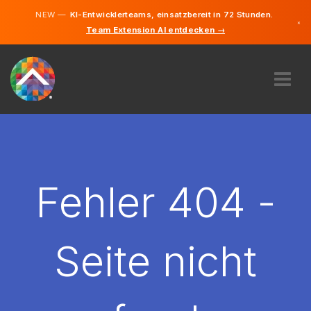
NEW —
KI-Entwicklerteams, einsatzbereit in 72 Stunden.
×
Team Extension AI entdecken →
Deutsch
Englisch
ÜBER UNS
EXPERTISE
WIE FUNKTIONIERT ES?
KARRIERE
Fehler 404 -
FINDEN
ÖSTERREICH
Seite nicht
DE
STARTEN SIE JETZT