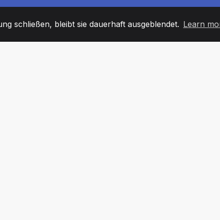
g schließen, bleibt sie dauerhaft ausgeblendet.
Learn mo
60
+36
7
TARBEITER
COUNTRIES
BÜRO