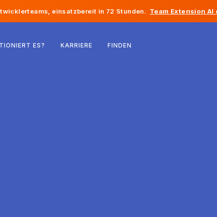
twicklerteams, einsatzbereit in 72 Stunden.
Team Extension AI
Belgien
TIONIERT ES?
KARRIERE
FINDEN
Frankreich
Irland
Niederlande
Schweiz
Vereinigte Staaten
Bosnien und Herzegowina
Estland
Lettland
Republik Moldau