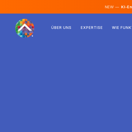
NEW —
KI-En
Österreich
ÜBER UNS
EXPERTISE
WIE FUNK
Finnland
Island
Luxemburg
Schweden
Vereinigtes Königreich
Albanien
Tschechien
Ungarn
Nordmazedonien