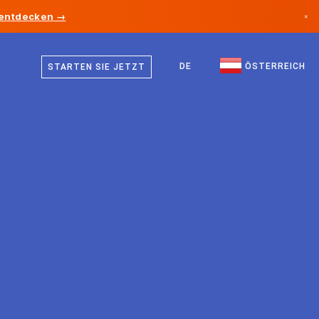
 entdecken →
×
Deutsch
Kanada
Englisch
DE
ÖSTERREICH
STARTEN SIE JETZT
Deutschland
Liechtenstein
Norwegen
Japan
Bulgarien
Kroatien
Litauen
Montenegro