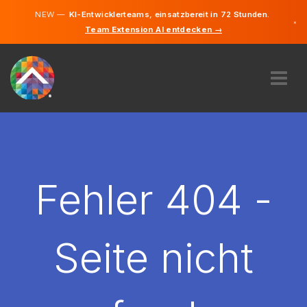
NEW —
KI-Entwicklerteams, einsatzbereit in 72 Stunden.
×
Team Extension AI entdecken →
Deutsch
Englisch
ÜBER UNS
EXPERTISE
WIE FUNKTIONIERT ES?
KARRIERE
Fehler 404 -
FINDEN
ÖSTERREICH
Seite nicht
DE
STARTEN SIE JETZT