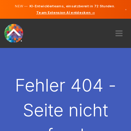
NEW —
KI-Entwicklerteams, einsatzbereit in 72 Stunden.
×
Team Extension AI entdecken →
Deutsch
Englisch
ÜBER UNS
EXPERTISE
WIE FUNKTIONIERT ES?
KARRIERE
Fehler 404 -
FINDEN
ÖSTERREICH
Seite nicht
DE
STARTEN SIE JETZT