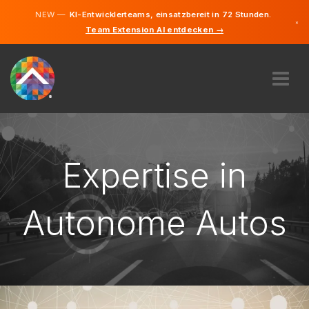
NEW —
KI-Entwicklerteams, einsatzbereit in 72 Stunden.
×
Team Extension AI entdecken →
Deutsch
Englisch
ÜBER UNS
EXPERTISE
WIE FUNKTIONIERT ES?
Expertise in
KARRIERE
FINDEN
Autonome Autos
ÖSTERREICH
DE
STARTEN SIE JETZT