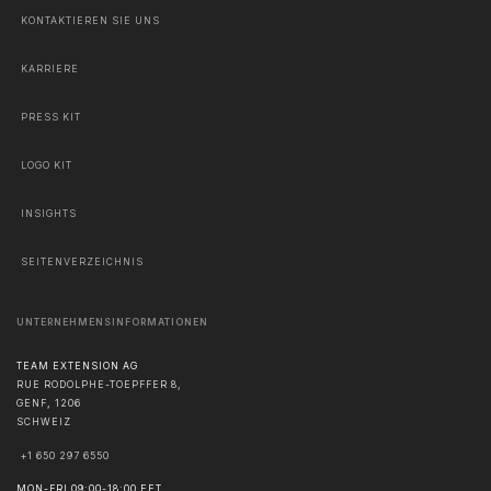
KONTAKTIEREN SIE UNS
KARRIERE
PRESS KIT
LOGO KIT
INSIGHTS
SEITENVERZEICHNIS
UNTERNEHMENSINFORMATIONEN
TEAM EXTENSION AG
RUE RODOLPHE-TOEPFFER 8,
GENF
,
1206
SCHWEIZ
+1 650 297 6550
MON-FRI 09:00-18:00 EET