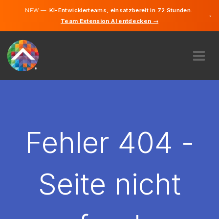
NEW —
KI-Entwicklerteams, einsatzbereit in 72 Stunden.
×
Team Extension AI entdecken →
Deutsch
Englisch
ÜBER UNS
EXPERTISE
WIE FUNKTIONIERT ES?
KARRIERE
Fehler 404 -
FINDEN
ÖSTERREICH
Seite nicht
DE
STARTEN SIE JETZT