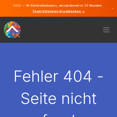
NEW —
KI-Entwicklerteams, einsatzbereit in 72 Stunden.
×
Team Extension AI entdecken →
Deutsch
Englisch
ÜBER UNS
EXPERTISE
WIE FUNKTIONIERT ES?
KARRIERE
Fehler 404 -
FINDEN
ÖSTERREICH
Seite nicht
DE
STARTEN SIE JETZT