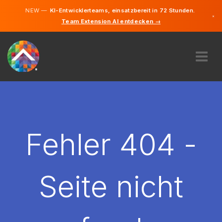
NEW —
KI-Entwicklerteams, einsatzbereit in 72 Stunden.
×
Team Extension AI entdecken →
Deutsch
Englisch
ÜBER UNS
EXPERTISE
WIE FUNKTIONIERT ES?
KARRIERE
Fehler 404 -
FINDEN
ÖSTERREICH
Seite nicht
DE
STARTEN SIE JETZT