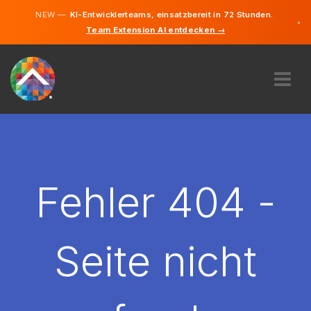
NEW —
KI-Entwicklerteams, einsatzbereit in 72 Stunden.
×
Team Extension AI entdecken →
Deutsch
Englisch
ÜBER UNS
EXPERTISE
WIE FUNKTIONIERT ES?
KARRIERE
Fehler 404 -
FINDEN
ÖSTERREICH
Seite nicht
DE
STARTEN SIE JETZT