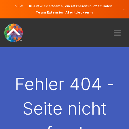
NEW —
KI-Entwicklerteams, einsatzbereit in 72 Stunden.
×
Team Extension AI entdecken →
Deutsch
Englisch
ÜBER UNS
EXPERTISE
WIE FUNKTIONIERT ES?
KARRIERE
Fehler 404 -
FINDEN
ÖSTERREICH
Seite nicht
DE
STARTEN SIE JETZT