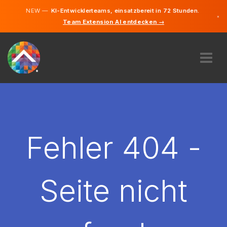
NEW —
KI-Entwicklerteams, einsatzbereit in 72 Stunden.
×
Team Extension AI entdecken →
Deutsch
Englisch
ÜBER UNS
EXPERTISE
WIE FUNKTIONIERT ES?
KARRIERE
Fehler 404 -
FINDEN
ÖSTERREICH
Seite nicht
DE
STARTEN SIE JETZT