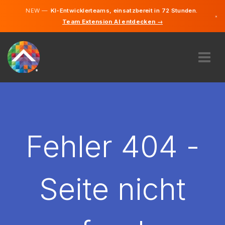
NEW —
KI-Entwicklerteams, einsatzbereit in 72 Stunden.
×
Team Extension AI entdecken →
Deutsch
Englisch
ÜBER UNS
EXPERTISE
WIE FUNKTIONIERT ES?
KARRIERE
Fehler 404 -
FINDEN
ÖSTERREICH
Seite nicht
DE
STARTEN SIE JETZT