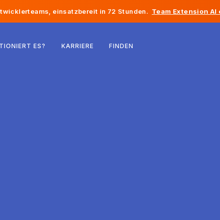
twicklerteams, einsatzbereit in 72 Stunden.
Team Extension AI
Belgien
TIONIERT ES?
KARRIERE
FINDEN
Frankreich
Irland
Niederlande
Schweiz
Vereinigte Staaten
Bosnien und Herzegowina
Estland
Lettland
Republik Moldau