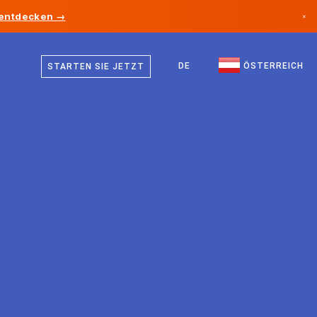
 entdecken →
×
Deutsch
Kanada
Englisch
DE
ÖSTERREICH
STARTEN SIE JETZT
Deutschland
Liechtenstein
Norwegen
Japan
Bulgarien
Kroatien
Litauen
Montenegro