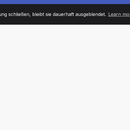
g schließen, bleibt sie dauerhaft ausgeblendet.
Learn mo
60
+36
7
TARBEITER
COUNTRIES
BÜRO