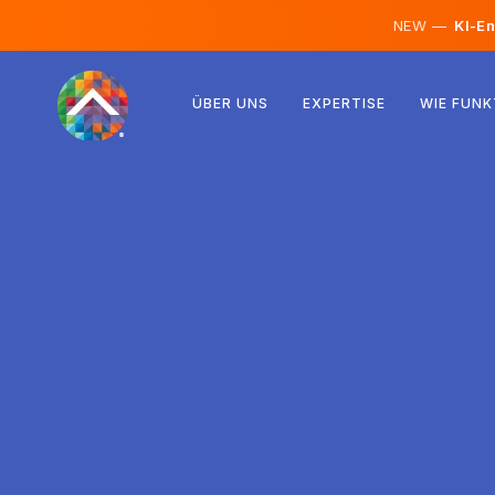
NEW —
KI-En
Österreich
ÜBER UNS
EXPERTISE
WIE FUNK
Finnland
Island
Luxemburg
Schweden
Vereinigtes Königreich
Albanien
Tschechien
Ungarn
Nordmazedonien