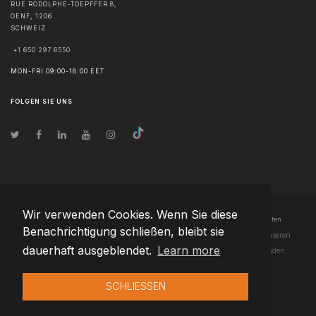
RUE RODOLPHE-TOEPFFER 8,
GENF
,
1206
SCHWEIZ
+1 650 297 6550
MON-FRI 09:00-18:00 EET
FOLGEN SIE UNS
Wir verwenden Cookies. Wenn Sie diese
© Urheberrecht
2026
Team Extension AG Austria
- Alle Rechte vorbehalten
Benachrichtigung schließen, bleibt sie
Changelog
● Durch die Nutzung dieser Website erklären Sie sich mit unseren
dauerhaft ausgeblendet.
Learn more
Nutzungsbedingungen
und unserer
Datenschutzerklärung
einverstanden.
SCHLIESSEN