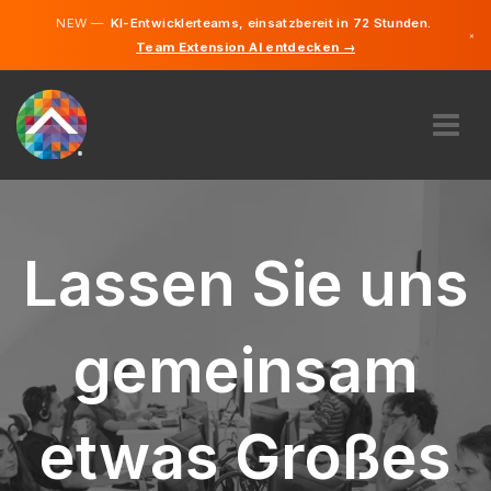
NEW —
KI-Entwicklerteams, einsatzbereit in 72 Stunden.
×
Team Extension AI entdecken →
Deutsch
Englisch
ÜBER UNS
EXPERTISE
WIE FUNKTIONIERT ES?
Lassen Sie uns
KARRIERE
FINDEN
gemeinsam
ÖSTERREICH
DE
etwas Großes
STARTEN SIE JETZT