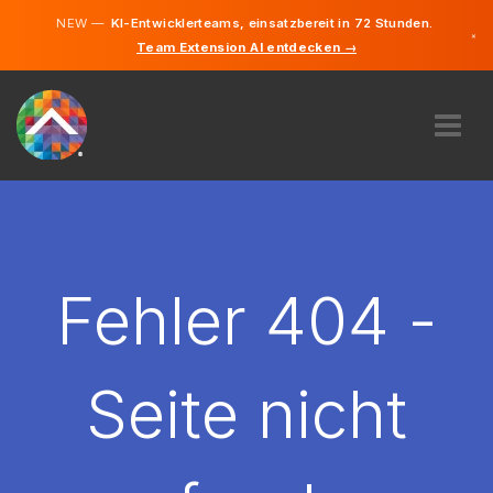
NEW —
KI-Entwicklerteams, einsatzbereit in 72 Stunden.
×
Team Extension AI entdecken →
Deutsch
Englisch
ÜBER UNS
EXPERTISE
WIE FUNKTIONIERT ES?
KARRIERE
Fehler 404 -
FINDEN
ÖSTERREICH
Seite nicht
DE
STARTEN SIE JETZT