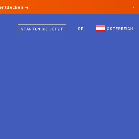
 entdecken →
×
Deutsch
Kanada
Englisch
DE
ÖSTERREICH
STARTEN SIE JETZT
Deutschland
Liechtenstein
Norwegen
Japan
Bulgarien
Kroatien
Litauen
Montenegro