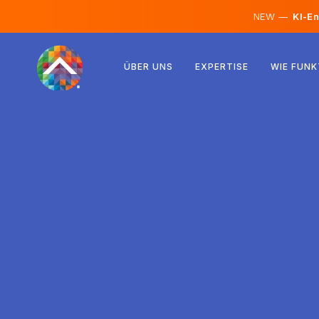
NEW —
KI-En
Österreich
ÜBER UNS
EXPERTISE
WIE FUNK
Finnland
Island
Luxemburg
Schweden
Vereinigtes Königreich
Albanien
Tschechien
Ungarn
Nordmazedonien