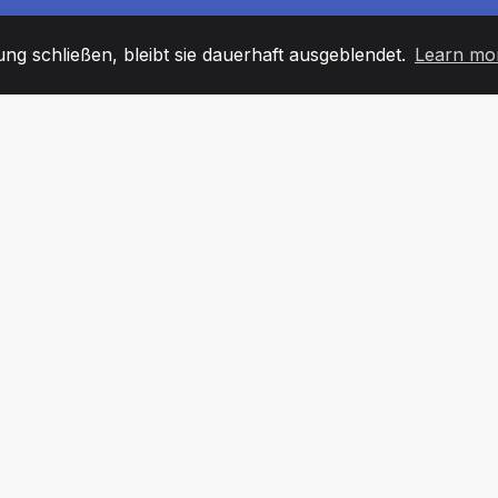
g schließen, bleibt sie dauerhaft ausgeblendet.
Learn mo
60
+36
7
TARBEITER
COUNTRIES
BÜRO