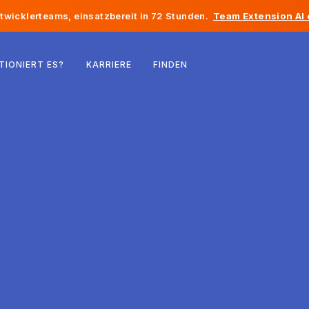
twicklerteams, einsatzbereit in 72 Stunden.
Team Extension AI
Belgien
TIONIERT ES?
KARRIERE
FINDEN
Frankreich
Irland
Niederlande
Schweiz
Vereinigte Staaten
Bosnien und Herzegowina
Estland
Lettland
Republik Moldau