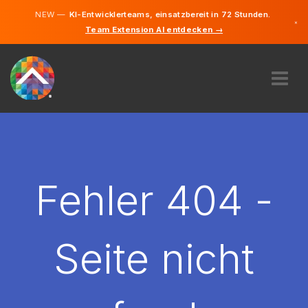
NEW —
KI-Entwicklerteams, einsatzbereit in 72 Stunden.
×
Team Extension AI entdecken →
Deutsch
Englisch
ÜBER UNS
EXPERTISE
WIE FUNKTIONIERT ES?
KARRIERE
Fehler 404 -
FINDEN
ÖSTERREICH
Seite nicht
DE
STARTEN SIE JETZT