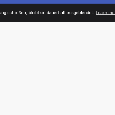
g schließen, bleibt sie dauerhaft ausgeblendet.
Learn mo
60
+36
7
TARBEITER
COUNTRIES
BÜRO