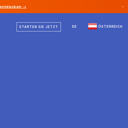
 entdecken →
×
Deutsch
Kanada
Englisch
DE
ÖSTERREICH
STARTEN SIE JETZT
Deutschland
Liechtenstein
Norwegen
Japan
Bulgarien
Kroatien
Litauen
Montenegro