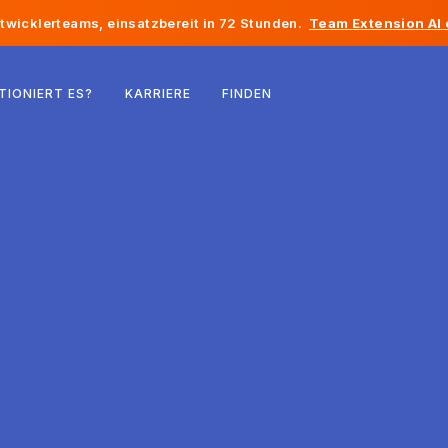
twicklerteams, einsatzbereit in 72 Stunden.
Team Extension AI
Belgien
TIONIERT ES?
KARRIERE
FINDEN
Frankreich
Irland
Niederlande
Schweiz
Vereinigte Staaten
Bosnien und Herzegowina
Estland
Lettland
Republik Moldau