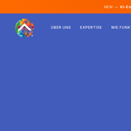
NEW —
KI-En
Österreich
ÜBER UNS
EXPERTISE
WIE FUNK
Finnland
Island
Luxemburg
Schweden
Vereinigtes Königreich
Albanien
Tschechien
Ungarn
Nordmazedonien