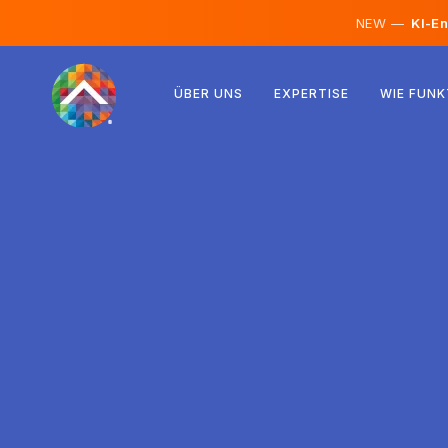
NEW —
KI-En
Österreich
ÜBER UNS
EXPERTISE
WIE FUNK
Finnland
Island
Luxemburg
Schweden
Vereinigtes Königreich
Albanien
Tschechien
Ungarn
Nordmazedonien