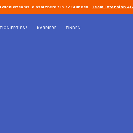
twicklerteams, einsatzbereit in 72 Stunden.
Team Extension AI
Belgien
TIONIERT ES?
KARRIERE
FINDEN
Frankreich
Irland
Niederlande
Schweiz
Vereinigte Staaten
Bosnien und Herzegowina
Estland
Lettland
Republik Moldau