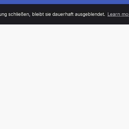
g schließen, bleibt sie dauerhaft ausgeblendet.
Learn mo
60
+36
7
TARBEITER
COUNTRIES
BÜRO