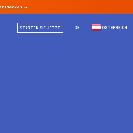
 entdecken →
×
Deutsch
Kanada
Englisch
DE
ÖSTERREICH
STARTEN SIE JETZT
Deutschland
Liechtenstein
Norwegen
Japan
Bulgarien
Kroatien
Litauen
Montenegro