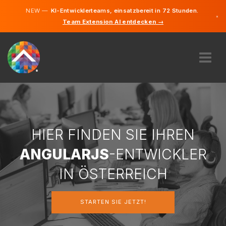
NEW —
KI-Entwicklerteams, einsatzbereit in 72 Stunden.
×
Team Extension AI entdecken →
Deutsch
Englisch
ÜBER UNS
EXPERTISE
WIE FUNKTIONIERT ES?
KARRIERE
HIER FINDEN SIE IHREN
FINDEN
ANGULARJS
-ENTWICKLER
ÖSTERREICH
IN ÖSTERREICH
DE
STARTEN SIE JETZT!
STARTEN SIE JETZT