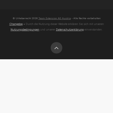
© Urheberrecht
2026
Team Extension AG Austria
- Alle Rechte vorbehalten
Changelog
● Durch die Nutzung dieser Website erklären Sie sich mit unseren
Nutzungsbedingungen
und unserer
Datenschutzerklärung
einverstanden.