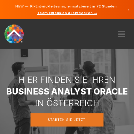
NEW —
KI-Entwicklerteams, einsatzbereit in 72 Stunden.
×
Team Extension AI entdecken →
Deutsch
Englisch
ÜBER UNS
EXPERTISE
WIE FUNKTIONIERT ES?
KARRIERE
HIER FINDEN SIE IHREN
FINDEN
BUSINESS ANALYST ORACLE
ÖSTERREICH
IN ÖSTERREICH
DE
STARTEN SIE JETZT!
STARTEN SIE JETZT