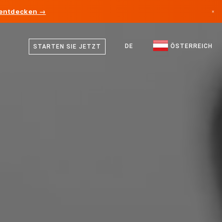
 entdecken →
×
Deutsch
Kanada
Englisch
DE
ÖSTERREICH
STARTEN SIE JETZT
Deutschland
Liechtenstein
Norwegen
Japan
Bulgarien
Kroatien
Litauen
Montenegro