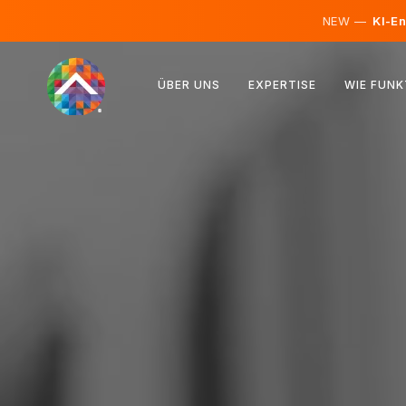
NEW —
KI-En
Österreich
ÜBER UNS
EXPERTISE
WIE FUNK
Finnland
Island
Luxemburg
Schweden
Vereinigtes Königreich
Albanien
Tschechien
Ungarn
Nordmazedonien