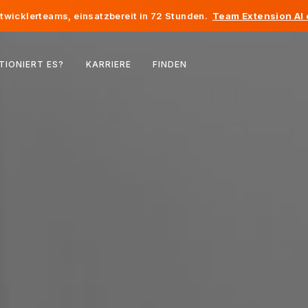
twicklerteams, einsatzbereit in 72 Stunden.
Team Extension AI
Belgien
TIONIERT ES?
KARRIERE
FINDEN
Frankreich
Irland
Niederlande
Schweiz
Vereinigte Staaten
Bosnien und Herzegowina
Estland
Lettland
Republik Moldau