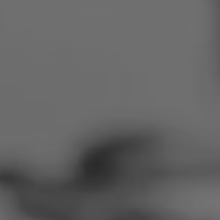
Rumänien
Slowakei