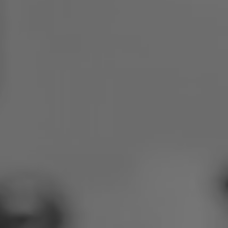
Polen
Slowenien
Vietnam