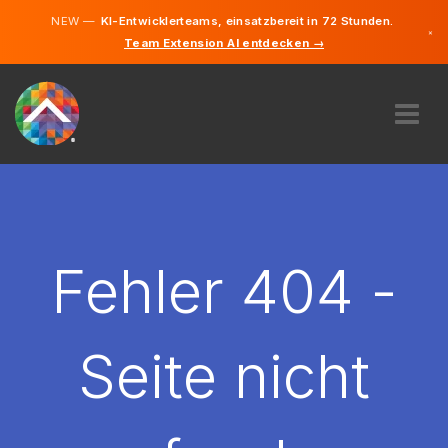
NEW —
KI-Entwicklerteams, einsatzbereit in 72 Stunden.
×
Team Extension AI entdecken →
Deutsch
Englisch
ÜBER UNS
EXPERTISE
WIE FUNKTIONIERT ES?
KARRIERE
Fehler 404 -
FINDEN
ÖSTERREICH
Seite nicht
DE
STARTEN SIE JETZT