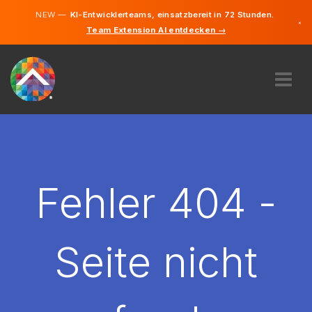
NEW —
KI-Entwicklerteams, einsatzbereit in 72 Stunden.
×
Team Extension AI entdecken →
Deutsch
Englisch
ÜBER UNS
EXPERTISE
WIE FUNKTIONIERT ES?
KARRIERE
Fehler 404 -
FINDEN
ÖSTERREICH
Seite nicht
DE
STARTEN SIE JETZT